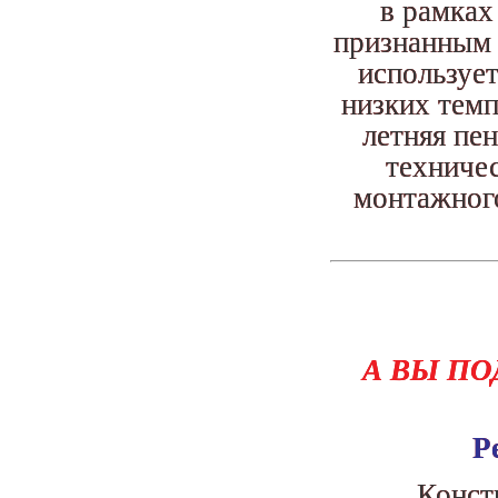
в рамках
признанным 
использует
низких темп
летняя пе
техниче
монтажного
А ВЫ ПО
Р
Конст