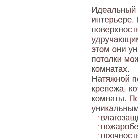
Идеальный 
интерьере.
поверхност
удручающим
этом они у
потолки мож
комнатах.
Натяжной п
крепежа, к
комнаты. П
уникальным
влагозащ
пожаробе
прочност