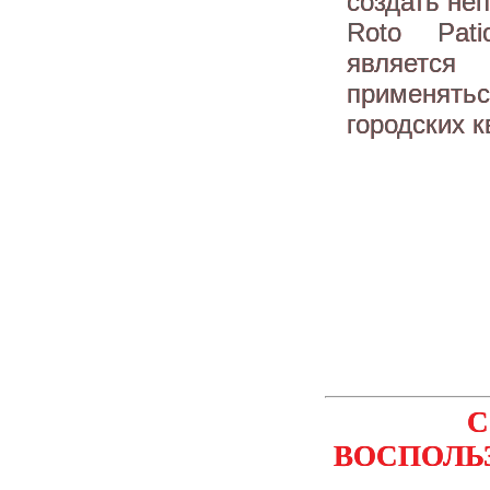
создать не
Roto Pat
является 
применять
городских 
С
ВОСПОЛЬ