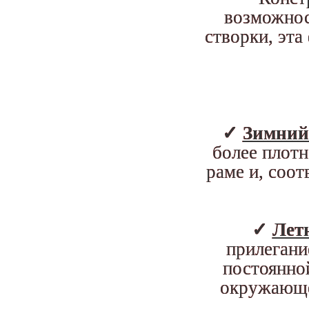
возможнос
створки, эта
✓
Зимний
более плотн
раме и, соот
✓
Лет
прилегани
постоянно
окружающей