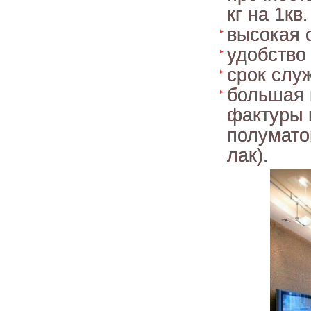
кг на 1кв
высокая 
удобство
срок служ
большая 
фактуры 
полуматов
лак).