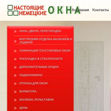
Компания
Контакты
ОКНА, ДВЕРИ, ПЕРЕГОРОДКИ
ВНУТРЕННЯЯ ОТДЕЛКА БАЛКОНОВ И
ЛОДЖИЙ
ЛАМИНАЦИЯ ПЛАСТИКОВЫХ ОКОН
РАСКЛАДКА В СТЕКЛОПАКЕТЕ
ДОПОЛНИТЕЛЬНЫЕ ОПЦИИ
ПОДОКОННИКИ
ОТКОСЫ ДЛЯ ОКОН
ФУРНИТУРА
ЖАЛЮЗИ, РОЛЬСТАВНИ
ЦЕНЫ