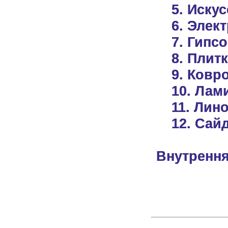
5. Иску
6. Элек
7. Гипс
8. Плит
9. Ковр
10. Лам
11. Лин
12. Сай
Внутренн