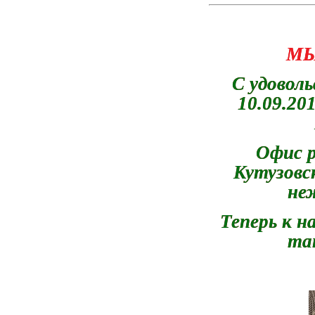
МЫ
С удовол
10.09.2
Офис р
Кутузовск
неж
Теперь к н
та