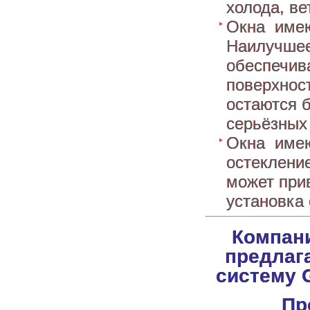
холода, в
Окна имею
Наилучшее
обеспечива
поверхност
остаются 
серьёзных 
Окна имеют
остекление
может при
установка 
Компан
предлаг
систему G
Пр