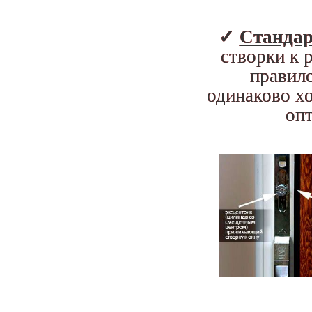
✓
Стандар
створки к 
правило
одинаково хо
оп