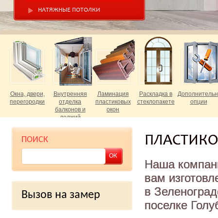
НАТЯЖНЫЕ ПОТОЛКИ
Окна, двери,
Внутренняя
Ламинация
Раскладка в
Дополнитель
перегородки
отделка
пластиковых
стеклопакете
опции
балконов и
окон
лоджий
ПЛАСТИКО
ПОИСК
Наша компан
вам изготовл
в Зеленоград
Вызов на замер
поселке Голу