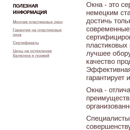
Окна - это с
ПОЛЕЗНАЯ
немецким ста
ИНФОРМАЦИЯ
достичь толь
Монтаж пластиковых окон
современные 
Гарантия на пластиковые
окна
сертифициро
Сертификаты
пластиковых 
Цены на остекление
лучшее обору
балконов и лоджий
качество про
Эффективная
гарантирует 
Окна - отлич
преимущество
организованн
Специалисты
совершенству