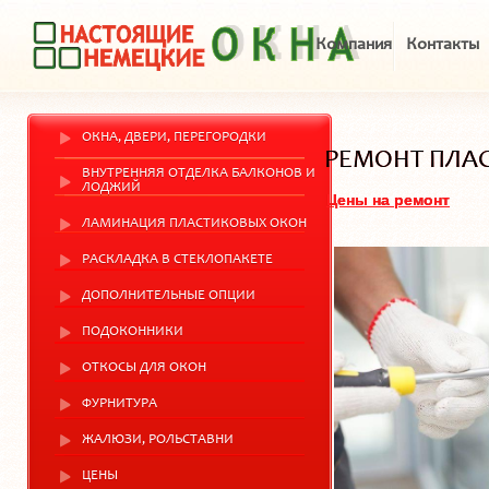
Компания
Контакты
ОКНА, ДВЕРИ, ПЕРЕГОРОДКИ
РЕМОНТ ПЛА
ВНУТРЕННЯЯ ОТДЕЛКА БАЛКОНОВ И
ЛОДЖИЙ
Цены на ремонт
ЛАМИНАЦИЯ ПЛАСТИКОВЫХ ОКОН
РАСКЛАДКА В СТЕКЛОПАКЕТЕ
ДОПОЛНИТЕЛЬНЫЕ ОПЦИИ
ПОДОКОННИКИ
ОТКОСЫ ДЛЯ ОКОН
ФУРНИТУРА
ЖАЛЮЗИ, РОЛЬСТАВНИ
ЦЕНЫ