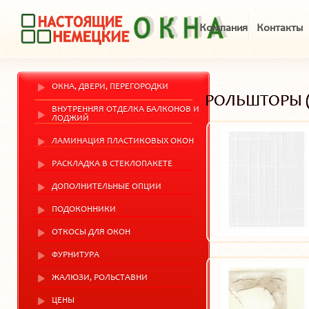
Компания
Контакты
ОКНА, ДВЕРИ, ПЕРЕГОРОДКИ
РОЛЬШТОРЫ (
ВНУТРЕННЯЯ ОТДЕЛКА БАЛКОНОВ И
ЛОДЖИЙ
ЛАМИНАЦИЯ ПЛАСТИКОВЫХ ОКОН
РАСКЛАДКА В СТЕКЛОПАКЕТЕ
ДОПОЛНИТЕЛЬНЫЕ ОПЦИИ
ПОДОКОННИКИ
ОТКОСЫ ДЛЯ ОКОН
ФУРНИТУРА
ЖАЛЮЗИ, РОЛЬСТАВНИ
ЦЕНЫ